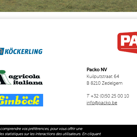
Packo NV
Kuilputstraat 64
B 8210 Zedelgem
T
+32 (0)50 25 00 10
info@packo.be
comprendre vos préférences, pour vous offrir une
 statistiques sur les interactions des utilisateurs. En cliquant
NK IS EXTERNAL)