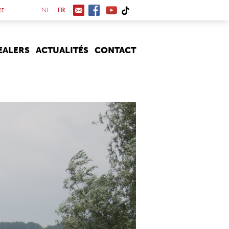
(link is external)
et
NL
FR
EALERS
ACTUALITÉS
CONTACT