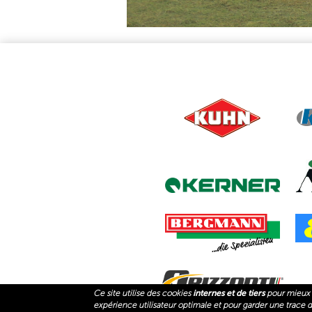
Ce site utilise des cookies
internes et de tiers
pour mieux 
expérience utilisateur optimale et pour garder une trace des
(LI