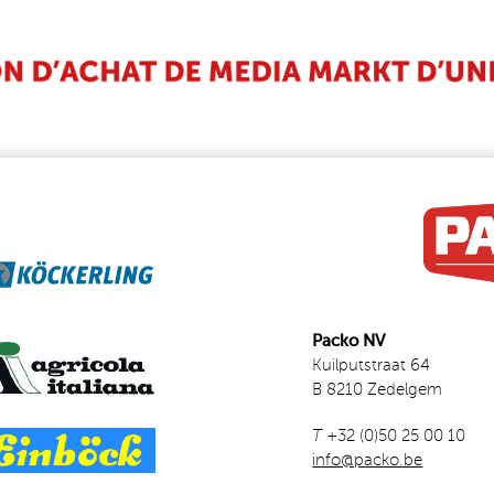
Packo NV
Kuilputstraat 64
B 8210 Zedelgem
T
+32 (0)50 25 00 10
info@packo.be