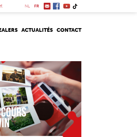
(link is external)
et
NL
FR
EALERS
ACTUALITÉS
CONTACT