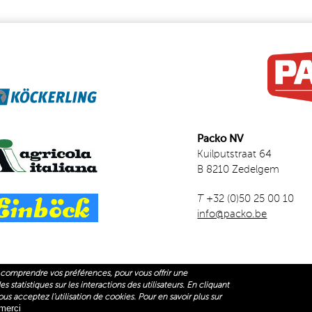
Packo NV
Kuilputstraat 64
B 8210 Zedelgem
T
+32 (0)50 25 00 10
info@packo.be
comprendre vos préférences, pour vous offrir une
 statistiques sur les interactions des utilisateurs. En cliquant
NK IS EXTERNAL)
ACKO ESPACES VERTS
us acceptez l’utilisation de cookies. Pour en savoir plus sur
merci