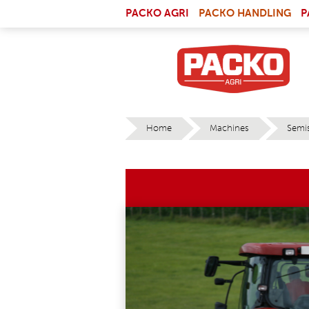
Skip to main content
(LI
PACKO AGRI
PACKO HANDLING
P
Home
Machines
Semi
YOU ARE HERE
0DPI.JPG
INTEGRA_KUH