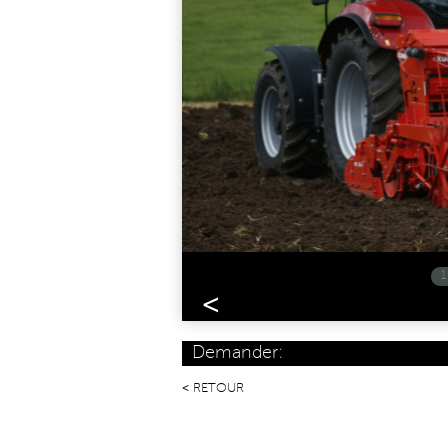
1
<
Demander:
RETOUR