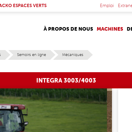
NK IS EXTERNAL)
ACKO ESPACES VERTS
Emploi
Extran
À PROPOS DE NOUS
MACHINES
D
s
Semoirs en ligne
Mécaniques
INTEGRA 3003/4003
N_7492_300DPI.JPG
IN