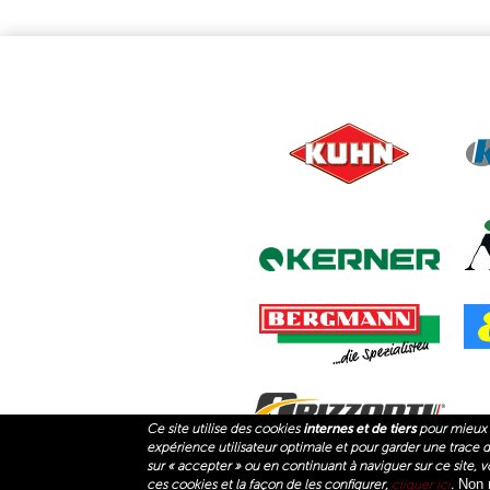
Ce site utilise des cookies
internes et de tiers
pour mieux 
expérience utilisateur optimale et pour garder une trace des
(LI
PACKO AGRI
PACKO HANDLING
P
sur « accepter » ou en continuant à naviguer sur ce site, vo
Non 
ces cookies et la façon de les configurer,
cliquer ici
.