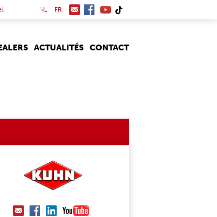
(link is external)
et
NL
FR
EALERS
ACTUALITÉS
CONTACT
TEGRA_KUHN_7490_300D