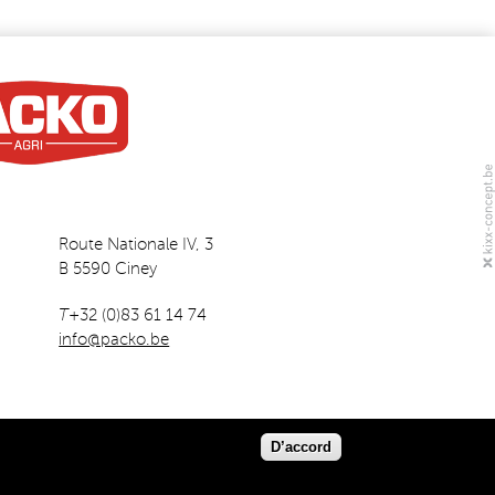
Route Nationale IV, 3
B 5590 Ciney
T
+32 (0)83 61 14 74
info@packo.be
D’accord
Disclaimer