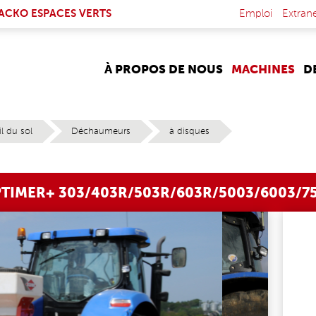
NK IS EXTERNAL)
ACKO ESPACES VERTS
Emploi
Extran
À PROPOS DE NOUS
MACHINES
D
il du sol
Déchaumeurs
à disques
TIMER+ 303/403R/503R/603R/5003/6003/7
_KUHN_8875_300DPI.JP
OP