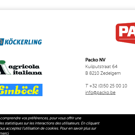
Packo NV
Kuilputstraat 64
B 8210 Zedelgem
T
+32 (0)50 25 00 10
info@packo.be
comprendre vos préférences, pour vous offrir une
 statistiques sur les interactions des utilisateurs. En cliquant
NK IS EXTERNAL)
ACKO ESPACES VERTS
us acceptez l’utilisation de cookies. Pour en savoir plus sur
merci