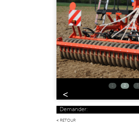
1
2
3
<
Demander:
RETOUR