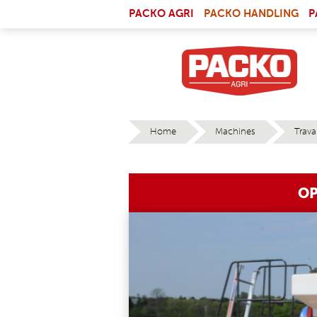
Skip to main content
(LI
PACKO AGRI
PACKO HANDLING
P
Home
Machines
Trava
YOU ARE HERE
OP
9_300DPI.JPG
OPTIMER_403