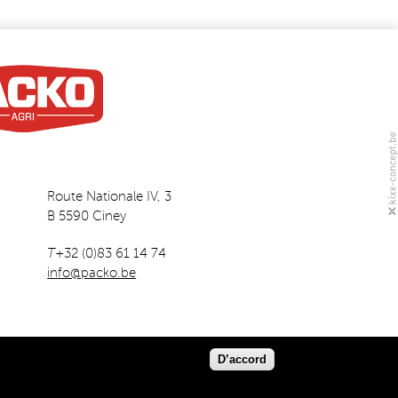
Route Nationale IV, 3
B 5590 Ciney
T
+32 (0)83 61 14 74
info@packo.be
D’accord
Disclaimer