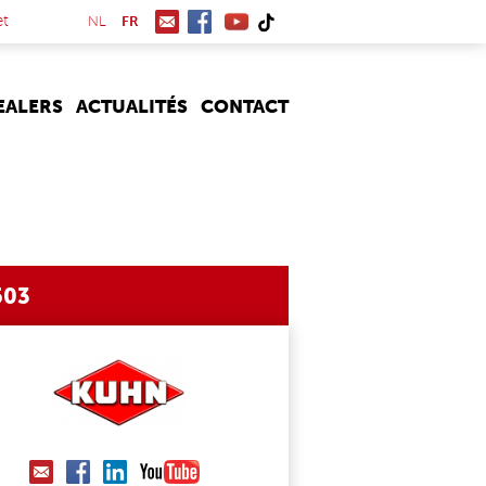
(link is external)
et
NL
FR
EALERS
ACTUALITÉS
CONTACT
503
G
TIMER_4003_KUHN_8877