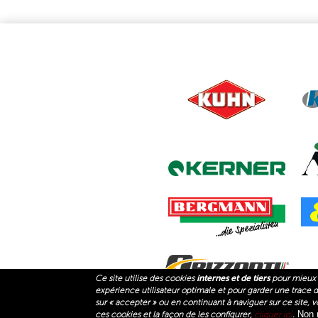
Ce site utilise des cookies
internes et de tiers
pour mieux 
expérience utilisateur optimale et pour garder une trace des
(LI
PACKO AGRI
PACKO HANDLING
P
sur « accepter » ou en continuant à naviguer sur ce site, vo
Non 
ces cookies et la façon de les configurer,
cliquer ici
.