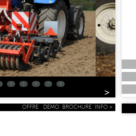
4
5
6
7
8
>
OFFRE
DEMO
BROCHURE
INFO