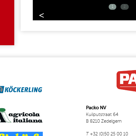
1
2
<
Packo NV
Kuilputstraat 64
B 8210 Zedelgem
T
+32 (0)50 25 00 10