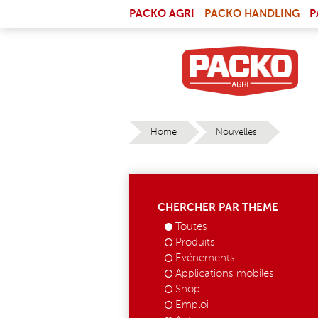
Skip to main content
(LI
PACKO AGRI
PACKO HANDLING
P
Home
Nouvelles
YOU ARE HERE
CHERCHER PAR THEME
Toutes
Produits
Evénements
Applications mobiles
Shop
Emploi