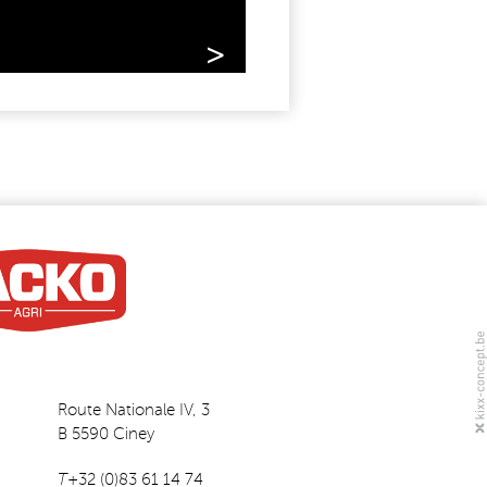
>
Route Nationale IV, 3
B 5590 Ciney
T
+32 (0)83 61 14 74