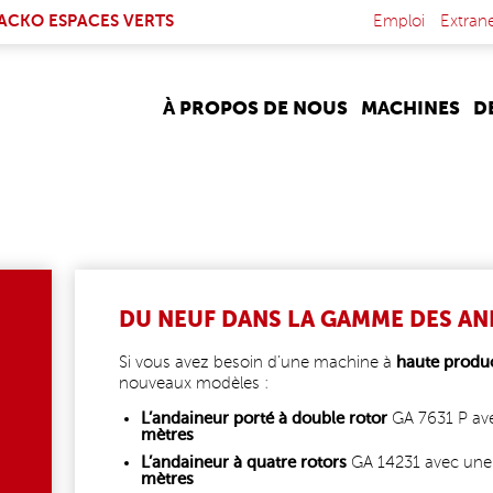
NK IS EXTERNAL)
ACKO ESPACES VERTS
Emploi
Extran
À PROPOS DE NOUS
MACHINES
D
DU NEUF DANS LA GAMME DES AN
Si vous avez besoin d’une machine à
haute produc
nouveaux modèles :
L’andaineur porté à double rotor
GA 7631 P ave
mètres
L’andaineur à quatre rotors
GA 14231 avec une l
mètres