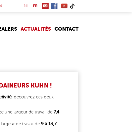
(link is external)
et
NL
FR
EALERS
ACTUALITÉS
CONTACT
DAINEURS KUHN !
tivité
, découvrez ces deux
c une largeur de travail de
7,4
argeur de travail de
9 à 13,7