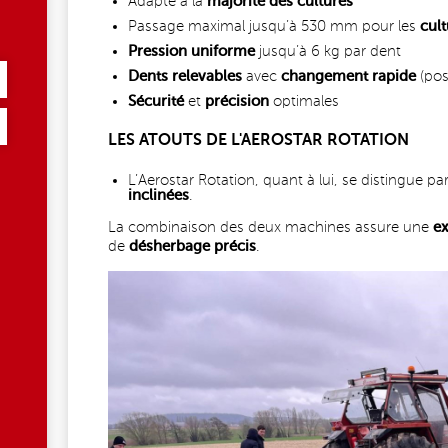
Adapté à la
majorité des cultures
Passage maximal jusqu’à 530 mm pour les
cult
Pression uniforme
jusqu’à 6 kg par dent
Dents relevables
avec
changement rapide
(posi
Sécurité
et
précision
optimales
LES ATOUTS DE L'AEROSTAR ROTATION
L’Aerostar Rotation, quant à lui, se distingue pa
inclinées
.
La combinaison des deux machines assure une
ex
de
désherbage précis
.
S.JPG
EINB