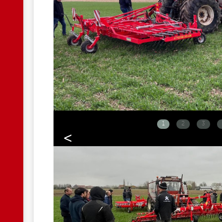
1
2
3
<
EINBOCK_2_HP.JPG