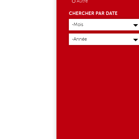
Autre
CHERCHER PAR DATE
Mois
-Mois
Année
-Année
EINBOCK_1_NEW