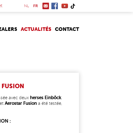
(link is external)
et
NL
FR
EALERS
ACTUALITÉS
CONTACT
 FUSION
assée avec deux
herses Einböck
.
et
Aerostar Fusion
a été testée,
ION :