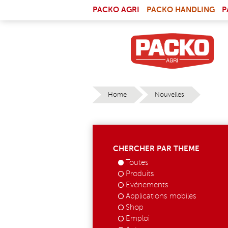
Skip to main content
(LI
PACKO AGRI
PACKO HANDLING
P
Home
Nouvelles
YOU ARE HERE
CHERCHER PAR THEME
Toutes
Produits
Evénements
Applications mobiles
Shop
Emploi