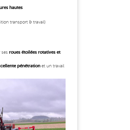
ures hautes
tion transport & travail)
r ses
roues étoilées rotatives et
cellente pénétration
et un travail
OCK_3_NEWS.JPG