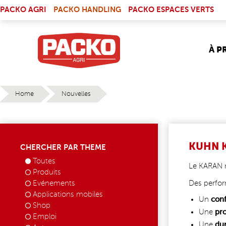
Skip to main content
(LINK IS EXTERNAL)
PACKO AGRI
PACKO HANDLING
PACKO ESPACES VERTS
À P
Home
Nouvelles
YOU ARE HERE
KUHN 
CHERCHER PAR THEME
Toutes
Le KARAN n
Produits
Evénements
Des perfo
Applications mobiles
Un
con
Shop
Une
pr
Emploi
Une
dur