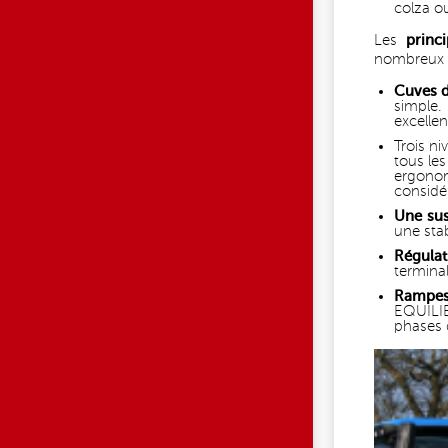
colza o
Les
princ
nombreux s
Cuves d
simple.
excellen
Trois n
tous les
ergonom
considér
Une sus
une stab
Régula
termina
Rampes
EQUILIB
phases 
S_7702_6.JPG