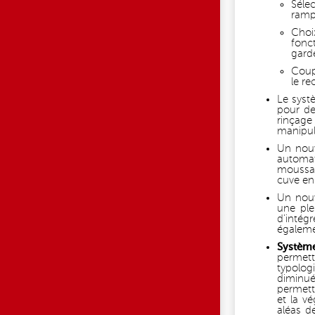
Sélec
ram
Choi
fonc
garde
Coup
le re
Le syst
pour dev
rinçage 
manipul
Un nouv
automat
moussag
cuve en 
Un nouv
une ple
d’intégr
égalemen
Systèm
permett
typolog
diminué
permett
et la v
aléas d