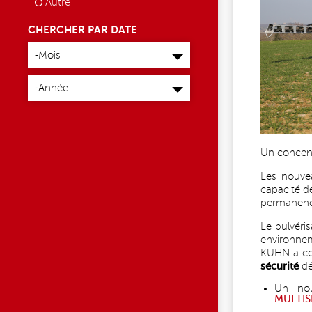
Autre
CHERCHER PAR DATE
Mois
-Mois
Année
-Année
Un concentr
Les nouv
capacité d
permanenc
Le pulvéris
environnem
KUHN a co
sécurité
dé
Un nou
MULTIS