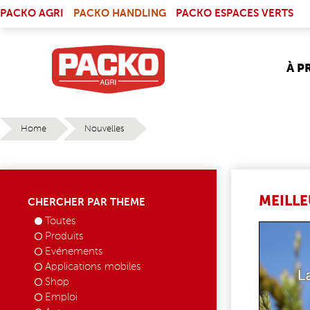
Skip to main content
(LINK IS EXTERNAL)
PACKO AGRI
PACKO HANDLING
PACKO ESPACES VERTS
À P
Home
Nouvelles
YOU ARE HERE
MEILL
CHERCHER PAR THEME
Toutes
NIEUW
Produits
Evénements
Applications mobiles
Shop
Emploi