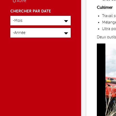
Autre
Cultimer
CHERCHER PAR DATE
Travail 
Mois
-Mois
Mélange
Année
Ultra po
-Année
Deux outil
72929360