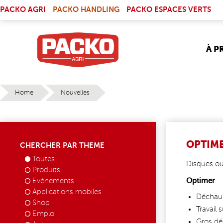
Skip to main content
(LINK IS EXTERNAL)
PACKO AGRI
PACKO HANDLING
PACKO ESPACES VERTS
À P
Home
Nouvelles
YOU ARE HERE
OPTIME
CHERCHER PAR THEME
Toutes
Disques ou
Produits
Evénements
Optimer
Applications mobiles
Déchau
Shop
Travail 
Emploi
Gros dé