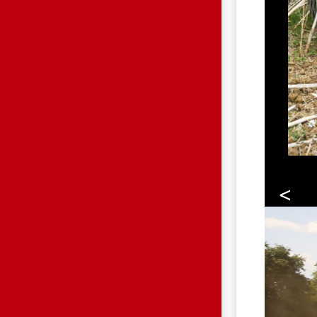
<
HP.JPG