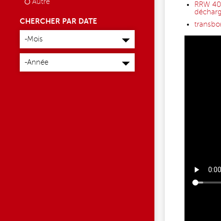
Autre
RRW 400
décharg
CHERCHER PAR DATE
transbo
Mois
-Mois
Année
-Année