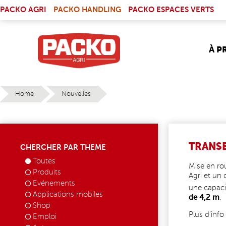
Skip to main content
(LINK IS EXTERNAL)
PACKO AGRI
PACKO HANDLING
PACKO ESPACES VERTS
À P
Home
Nouvelles
YOU ARE HERE
TRANS
CHERCHER PAR THEME
Toutes
Mise en ro
Produits
Agri et un
Evénements
une capac
Applications mobiles
de 4,2 m
.
Shop
Plus d’inf
Emploi