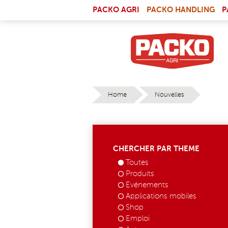
Skip to main content
(LI
PACKO AGRI
PACKO HANDLING
P
Home
Nouvelles
YOU ARE HERE
CHERCHER PAR THEME
Toutes
Produits
Evénements
Applications mobiles
Shop
Emploi