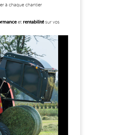
er à chaque chantier
ormance
et
rentabilité
sur vos
N.JPG
701785844_1583054533821245_4891517056