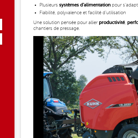
Plusieurs
systèmes d’alimentation
pour s’adapt
Fiabilité, polyvalence et facilité d’utilisation
Une solution pensée pour allier
productivité
,
perf
chantiers de pressage.
1583054513821247_2418912528424517843_