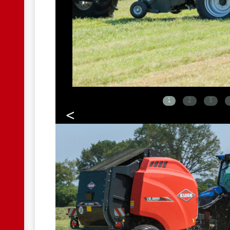
1
2
3
<
HP.JPG