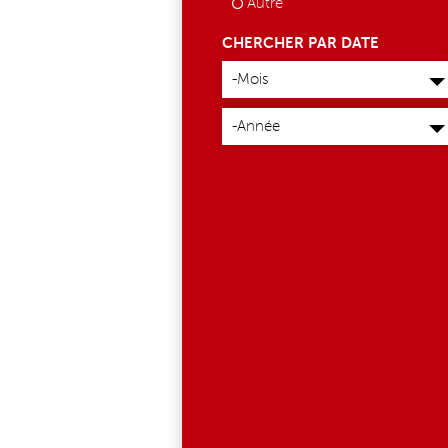
Autre
CHERCHER PAR DATE
Mois
-Mois
Année
-Année
700853493_