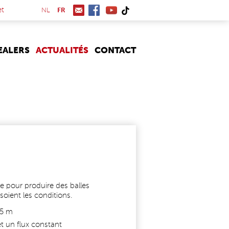
(link is external)
et
NL
FR
EALERS
ACTUALITÉS
CONTACT
 pour produire des balles
soient les conditions.
85 m
t un flux constant