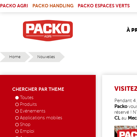
Skip to main content
(LINK IS EXTERNAL)
PACKO AGRI
PACKO HANDLING
PACKO ESPACES VERTS
À P
Home
Nouvelles
YOU ARE HERE
VISITE
CHERCHER PAR THEME
Toutes
Pendant 4 j
Produits
Packo
vous
Evénements
réservé ! N
Applications mobiles
CL
au
Mec
Shop
PUB_C
Emploi