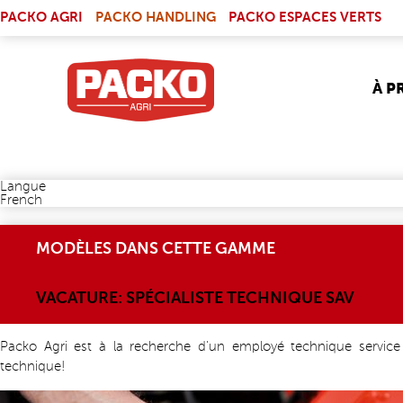
Skip to main content
(LINK IS EXTERNAL)
PACKO AGRI
PACKO HANDLING
PACKO ESPACES VERTS
À P
Langue
French
MODÈLES DANS CETTE GAMME
VACATURE: SPÉCIALISTE TECHNIQUE SAV
Packo Agri est à la recherche d'un employé technique service 
technique!