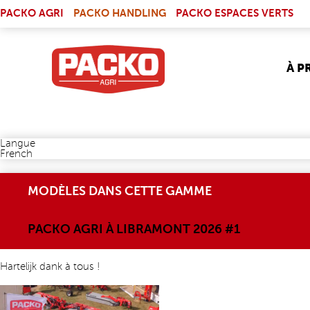
Skip to main content
(LINK IS EXTERNAL)
PACKO AGRI
PACKO HANDLING
PACKO ESPACES VERTS
À P
Langue
French
MODÈLES DANS CETTE GAMME
PACKO AGRI À LIBRAMONT 2026 #1
Hartelijk dank à tous !