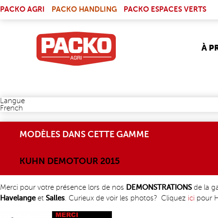
Skip to main content
(LINK IS EXTERNAL)
PACKO AGRI
PACKO HANDLING
PACKO ESPACES VERTS
À P
Langue
French
MODÈLES DANS CETTE GAMME
KUHN DEMOTOUR 2015
Merci pour votre présence lors de
nos
DEMONSTRATIONS
de la 
Havelange
et
Salles
. Curieux de voir les photos? Cliquez
ici
(link is
pour H
externa