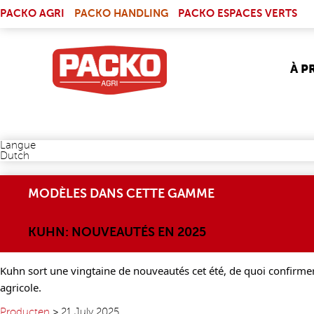
Skip to main content
(LINK IS EXTERNAL)
PACKO AGRI
PACKO HANDLING
PACKO ESPACES VERTS
À P
Langue
Dutch
MODÈLES DANS CETTE GAMME
KUHN: NOUVEAUTÉS EN 2025
Kuhn sort une vingtaine de nouveautés
cet été
, de quoi confirme
agricole.
Producten
>
21 July 2025