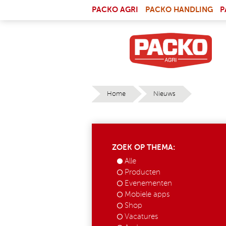
Skip to main content
(LI
PACKO AGRI
PACKO HANDLING
P
Home
Nieuws
YOU ARE HERE
ZOEK OP THEMA:
Alle
Producten
Evenementen
Mobiele apps
Shop
Vacatures