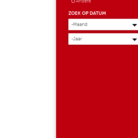
Andere
ZOEK OP DATUM
Maand
-Maand
Jaar
-Jaar