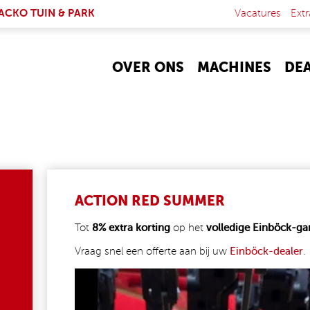
NK IS EXTERNAL)
ACKO TUIN & PARK
Vacatures
Extr
OVER ONS
MACHINES
DE
ACTION RED SUMMER
Tot
8% extra korting
op het
volledige Einböck-
Vraag snel een offerte aan bij uw
Einböck-dealer
.
720603214_1314502123548899_7