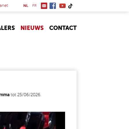
(link is external)
anet
NL
FR
ALERS
NIEUWS
CONTACT
gamma
tot 25/06/2026.
011697784039215761_N.JPEG