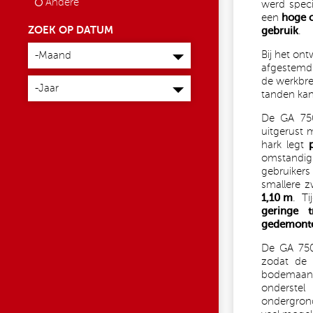
Andere
werd speci
een
hoge c
ZOEK OP DATUM
gebruik
.
Maand
Bij het on
-Maand
afgestemd 
Jaar
de werkbre
-Jaar
tanden kan
De GA 75
uitgerust
hark legt
omstandi
gebruikers
smallere 
1,10 m
. Ti
geringe 
gedemont
De GA 750
zodat de 
bodemaanp
onderstel
ondergrond