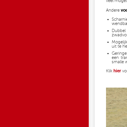
veel mogel
Andere
vo
Scharni
wendbaa
Dubbel
zwadvor
Mogelij
uit te h
Geringe
een tra
smalle 
Klik
hier
voo
GA_750