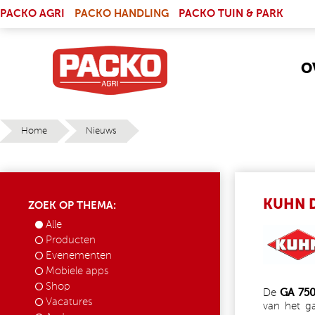
Skip to main content
(LINK IS EXTERNAL)
PACKO AGRI
PACKO HANDLING
PACKO TUIN & PARK
O
Home
Nieuws
YOU ARE HERE
KUHN D
ZOEK OP THEMA:
Alle
KUHN.
Producten
Evenementen
Mobiele apps
Shop
De
GA 75
Vacatures
van het 