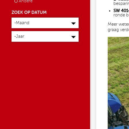
Andere
besparin
SW 401
ZOEK OP DATUM
ronde b
Maand
-Maand
Meer wete
graag verd
Jaar
-Jaar
WIKKELAAR02.JPG