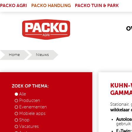
Skip to main content
(LINK IS EXTERNAL)
PACKO AGRI
PACKO HANDLING
PACKO TUIN & PARK
O
Home
Nieuws
YOU ARE HERE
KUHN-W
ZOEK OP THEMA:
GAMM
Alle
Producten
Stationair,
Evenementen
wikkelaar d
Mobiele apps
Autoloa
Shop
gebruik
Vacatures
E-Twin: