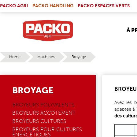
Skip to main content
(LINK IS EXTERNAL)
PACKO AGRI
PACKO HANDLING
PACKO ESPACES VERTS
À P
Home
Machines
Broyage
YOU ARE HERE
BROYAGE
BROYEU
Avec les 
BROYEURS POLYVALENTS
adaptée à l
BROYEURS ACCOTEMENT
des cultur
BROYEURS CULTURES
2020_0
BROYEURS POUR CULTURES
ÉNERGÉTIQUES