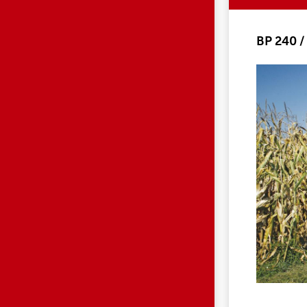
BP 240 /
BP280_