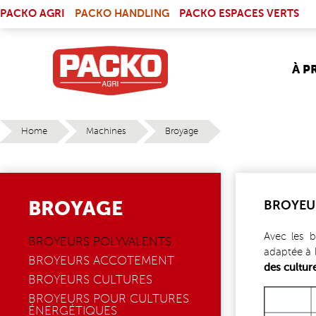
Skip to main content
(LINK IS EXTERNAL)
PACKO AGRI
PACKO HANDLING
PACKO ESPACES VERTS
À P
Home
Machines
Broyage
YOU ARE HERE
BROYAGE
BROYEU
Avec les 
BROYEURS POLYVALENTS
adaptée à l
BROYEURS ACCOTEMENT
des cultur
BROYEURS CULTURES
2020_0
BROYEURS POUR CULTURES
ÉNERGÉTIQUES