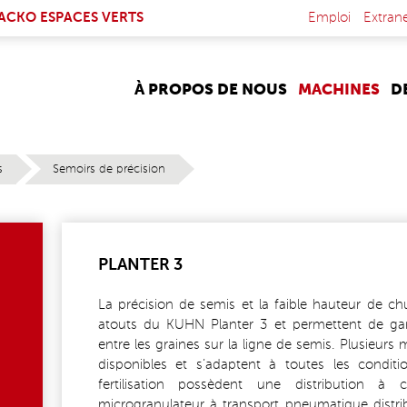
NK IS EXTERNAL)
ACKO ESPACES VERTS
Emploi
Extran
À PROPOS DE NOUS
MACHINES
D
s
Semoirs de précision
PLANTER 3
La précision de semis et la faible hauteur de ch
atouts du KUHN Planter 3 et permettent de gara
entre les graines sur la ligne de semis. Plusieur
disponibles et s’adaptent à toutes les condit
fertilisation possèdent une distribution à
microgranulateur à transport pneumatique distribu