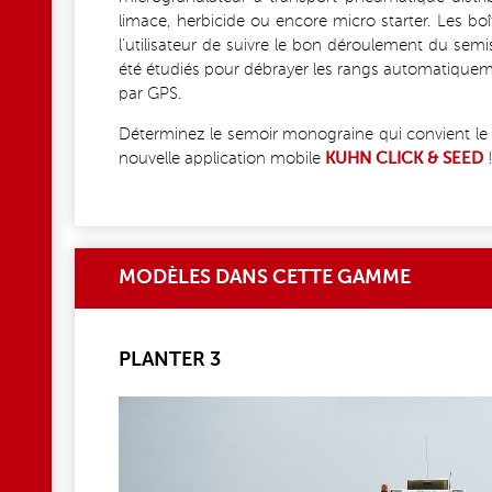
limace, herbicide ou encore micro starter. Les boî
l’utilisateur de suivre le bon déroulement du semi
été étudiés pour débrayer les rangs automatiquem
par GPS.
Déterminez le semoir monograine qui convient le m
nouvelle application mobile
KUHN CLICK & SEED
!
MODÈLES DANS CETTE GAMME
PLANTER 3
PLANTER_3_KUHN_7653_300DPI.JPG