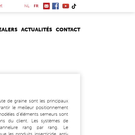
(link is external)
et
NL
FR
EALERS
ACTUALITÉS
CONTACT
ute de graine sont les principaux
ntir le meilleur positionnement
s modèles d’éléments semeurs sont
ions du client. Les systèmes de
 cannelure rang par rang. Le
e les produits insecticide, anti-