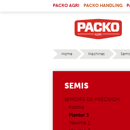
Skip to main content
(LI
PACKO AGRI
PACKO HANDLING
P
Home
Machines
Semi
YOU ARE HERE
SEMIS
SEMOIRS DE PRÉCISION
Kosma
Planter 3
Maxima 2