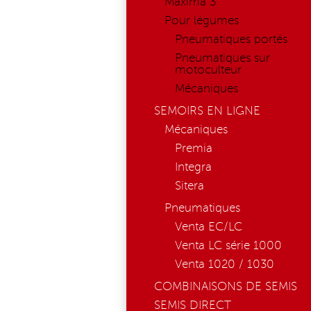
Maxima 3
Pour légumes
Pneumatiques portés
Pneumatiques sur
motoculteur
Mécaniques
SEMOIRS EN LIGNE
Mécaniques
Premia
Integra
Sitera
Pneumatiques
Venta EC/LC
Venta LC série 1000
Venta 1020 / 1030
COMBINAISONS DE SEMIS
SEMIS DIRECT