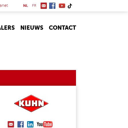
(link is external)
anet
NL
FR
ALERS
NIEUWS
CONTACT