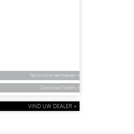
Technische kenmerken
Download folders
VIND UW DEALER