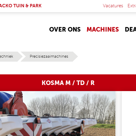
NK IS EXTERNAL)
ACKO TUIN & PARK
Vacatures
Extr
OVER ONS
MACHINES
DE
echniek
Precisiezaaimachines
KOSMA M / TD / R
1.JPG