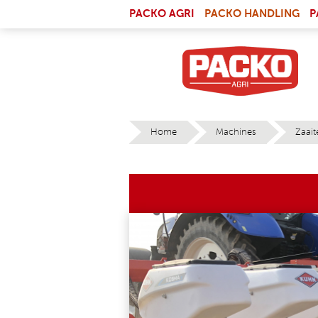
Skip to main content
(LI
PACKO AGRI
PACKO HANDLING
P
Home
Machines
Zaait
YOU ARE HERE
KOSMA_R12E_