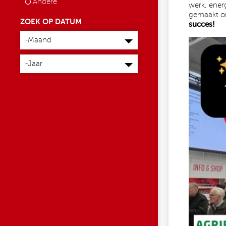
Andere
werk, energ
gemaakt om
ZOEK OP DATUM
succes!
Maand
-Maand
597687
Jaar
-Jaar