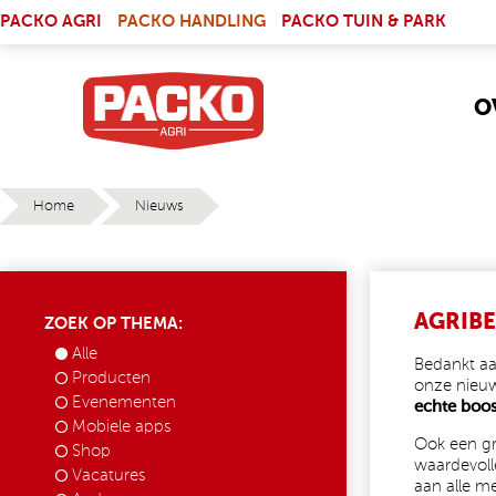
Skip to main content
(LINK IS EXTERNAL)
PACKO AGRI
PACKO HANDLING
PACKO TUIN & PARK
O
Home
Nieuws
YOU ARE HERE
AGRIBE
ZOEK OP THEMA:
Alle
Bedankt aa
Producten
onze nieu
Evenementen
echte boos
Mobiele apps
Ook een g
Shop
waardevolle
Vacatures
aan alle m