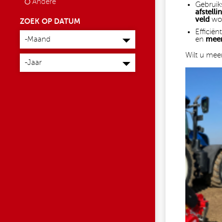
Andere
Gebruik
afstell
veld
wor
ZOEK OP DATUM
Maand
Efficiën
-Maand
en
meer
Jaar
Wilt u mee
-Jaar
NA1.JPG
AGRI