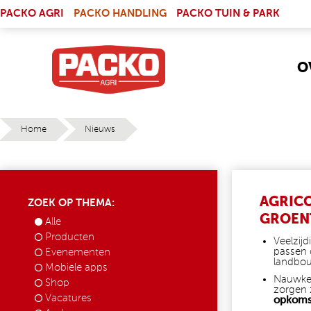
Skip to main content
(LINK IS EXTERNAL)
PACKO AGRI
PACKO HANDLING
PACKO TUIN & PARK
O
Home
Nieuws
YOU ARE HERE
AGRICO
ZOEK OP THEMA:
GROEN
Alle
Producten
Veelzij
passen 
Evenementen
landbou
Mobiele apps
Nauwkeu
Shop
zorgen 
Vacatures
opkoms