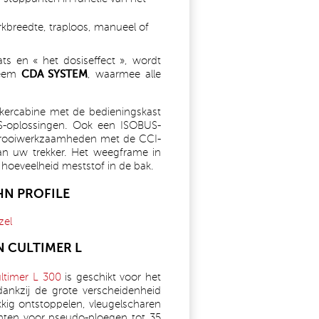
kbreedte, traploos, manueel of
ats en « het dosiseffect », wordt
steem
CDA SYSTEM
, waarmee alle
kercabine met de bedieningskast
S-oplossingen. Ook een ISOBUS-
 strooiwerkzaamheden met de CCI-
van uw trekker. Het weegframe in
 hoeveelheid meststof in de bak.
N PROFILE
zel
 CULTIMER L
ltimer L 300
is geschikt voor het
dankzij de grote verscheidenheid
kig ontstoppelen, vleugelscharen
nten voor pseudo-ploegen tot 35