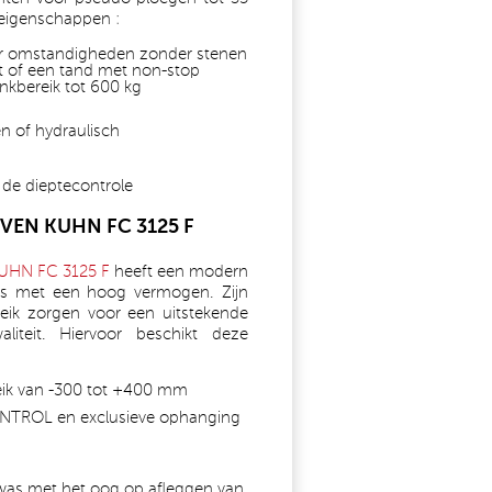
eigenschappen :
or omstandigheden zonder stenen
 of een tand met non-stop
enkbereik tot 600 kg
n of hydraulisch
 de dieptecontrole
VEN KUHN FC 3125 F
UHN FC 3125 F
heeft een modern
rs met een hoog vermogen. Zijn
reik zorgen voor een uitstekende
iteit. Hiervoor beschikt deze
reik van -300 tot +400 mm
NTROL en exclusieve ophanging
ewas met het oog op afleggen van