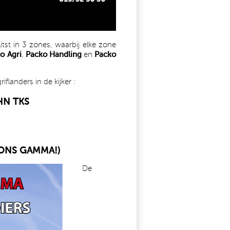
tst in 3 zones, waarbij elke zone
o Agri
,
Packo Handling
en
Packo
landers in de kijker :
HN TKS
N ONS GAMMA!)
.JPG
De