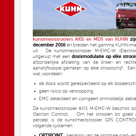
kunstmeststrooiers AXIS en MDS van KUHN
zij
december 2016
en breiden het gamma KUHN-mach
uit. De kunstmeststrooier M-EMC-W (Electron
uitgerust met een
dosismodulatie op elke stroois
afzonderlijke afstelling van de linker- en recht
aandrijfkoppel gemeten op elke strooischijf. Een 
wat voordelen :
de dosis wordt gerespecteerd op elk doseersch
geen risico op verstopping
EMC detecteert en corrigeert onmiddellijk de
De kunstmeststrooier AXIS M-EMC-W beschikt o
(Section Control). Om het strooien zo goed 
perceel, is de kunstmeststrooier GPS CONTRO
volgende systemen
:
OPTIPOINT
: bepaling van de optimale start- e