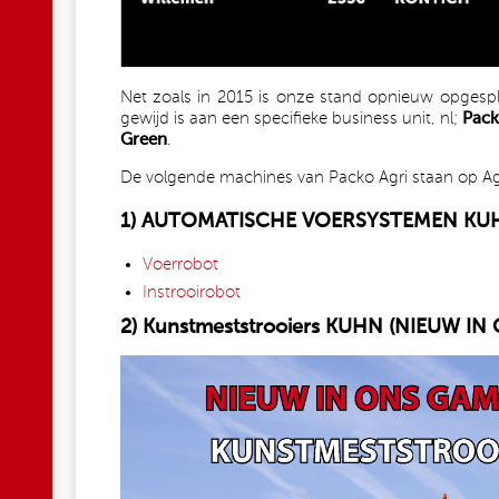
Net zoals in 2015 is onze stand opnieuw opgespli
gewijd is aan een specifieke business unit, nl;
Pack
Green
.
De volgende machines van Packo Agri staan op Agrif
1) AUTOMATISCHE VOERSYSTEMEN KU
Voerrobot
Instrooirobot
2) Kunstmeststrooiers KUHN (NIEUW I
KUHN_FERTILISATION_PHOTO_NL