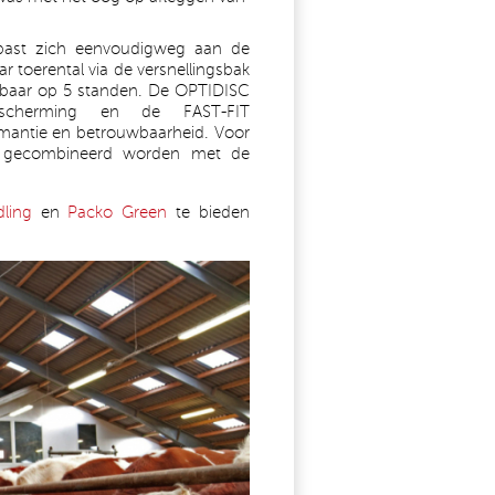
 past zich eenvoudigweg aan de
ar toerental via de versnellingsbak
elbaar op 5 standen. De OPTIDISC
escherming en de FAST-FIT
rmantie en betrouwbaarheid. Voor
t gecombineerd worden met de
ling
(link is external)
en
Packo Green
(link is external)
te bieden
PG
FOTO_3_AXIS_KUHN_