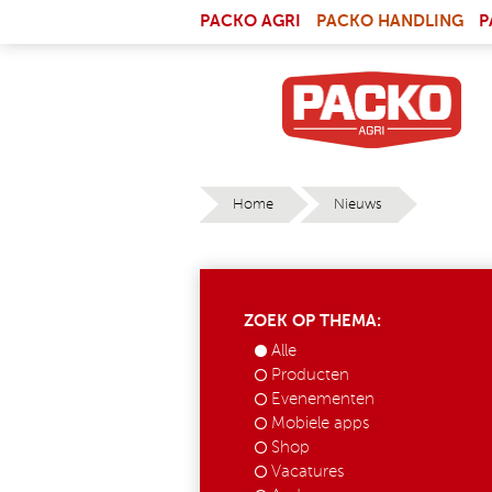
Skip to main content
(LI
PACKO AGRI
PACKO HANDLING
P
Home
Nieuws
YOU ARE HERE
ZOEK OP THEMA:
Alle
Producten
Evenementen
Mobiele apps
Shop
Vacatures