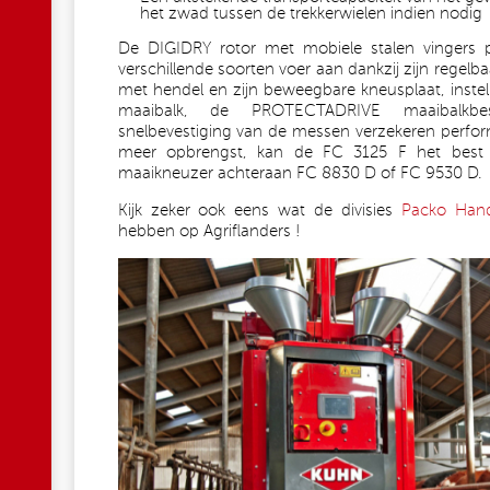
het zwad tussen de trekkerwielen indien nodig
De DIGIDRY rotor met mobiele stalen vingers
verschillende soorten voer aan dankzij zijn regelba
met hendel en zijn beweegbare kneusplaat, inst
maaibalk, de PROTECTADRIVE maaibalkb
snelbevestiging van de messen verzekeren perfo
meer opbrengst, kan de FC 3125 F het bes
maaikneuzer achteraan FC 8830 D of FC 9530 D.
Kijk zeker ook eens wat de divisies
Packo Hand
hebben op Agriflanders !
FOTO_2_TKS_BEDDING_ROBOT.J