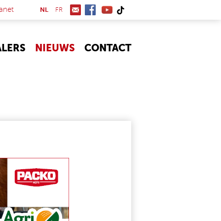
(link is external)
anet
NL
FR
ALERS
NIEUWS
CONTACT