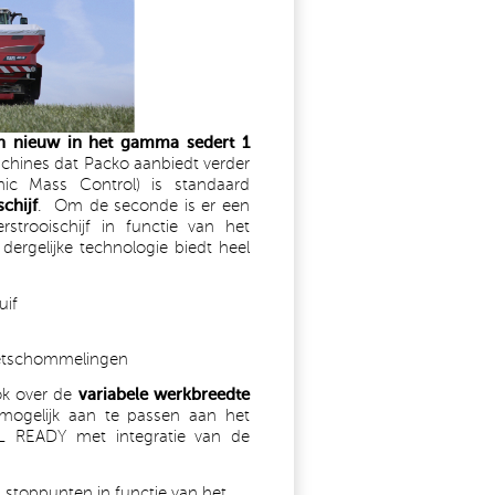
n nieuw in het gamma sedert 1
ines dat Packo aanbiedt verder
ic Mass Control) is standaard
chijf
. Om de seconde is er een
erstrooischijf in functie van het
dergelijke technologie biedt heel
uif
bietschommelingen
ok over de
variabele werkbreedte
mogelijk aan te passen aan het
L READY met integratie van de
n stoppunten in functie van het