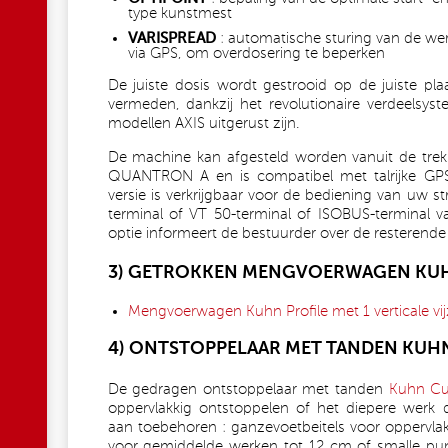
type kunstmest
VARISPREAD
: automatische sturing van de wer
via GPS, om overdosering te beperken
De juiste dosis wordt gestrooid op de juiste pla
vermeden, dankzij het revolutionaire verdeelsy
modellen AXIS uitgerust zijn.
De machine kan afgesteld worden vanuit de trek
QUANTRON A en is compatibel met talrijke GP
versie is verkrijgbaar voor de bediening van uw
terminal of VT 50-terminal of ISOBUS-terminal 
optie informeert de bestuurder over de resterende
3) GETROKKEN MENGVOERWAGEN KUH
Mengvoerwagen Kuhn Profile met 1 verticale vij
4) ONTSTOPPELAAR MET TANDEN KUHN
De gedragen ontstoppelaar met tanden
Kuhn Cu
oppervlakkig ontstoppelen of het diepere werk 
aan toebehoren : ganzevoetbeitels voor oppervlak
voor gemiddelde werken tot 12 cm of smalle pu