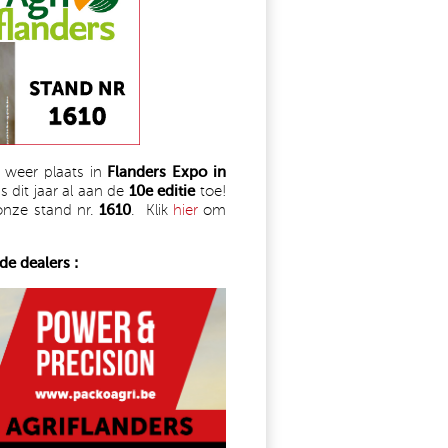
weer plaats in
Flanders Expo in
 dit jaar al aan de
10e editie
toe!
onze stand nr.
1610
. Klik
hier
(link is external)
om
e dealers :