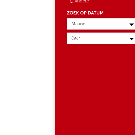
Andere
ZOEK OP DATUM
Maand
-Maand
Jaar
-Jaar