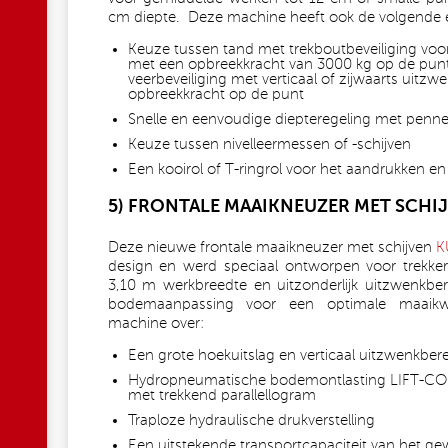
cm diepte. Deze machine heeft ook de volgende 
Keuze tussen tand met trekboutbeveiliging vo
met een opbreekkracht van 3000 kg op de punt
veerbeveiliging met verticaal of zijwaarts uitzw
opbreekkracht op de punt
Snelle en eenvoudige diepteregeling met penne
Keuze tussen nivelleermessen of -schijven
Een kooirol of T-ringrol voor het aandrukken en
5) FRONTALE MAAIKNEUZER MET SCHIJ
Deze nieuwe frontale maaikneuzer met schijven
K
design en werd speciaal ontworpen voor trekke
3,10 m werkbreedte en uitzonderlijk uitzwenkbe
bodemaanpassing voor een optimale maaikwal
machine over:
Een grote hoekuitslag en verticaal uitzwenkbe
Hydropneumatische bodemontlasting LIFT-CO
met trekkend parallellogram
Traploze hydraulische drukverstelling
Een uitstekende transportcapaciteit van het g