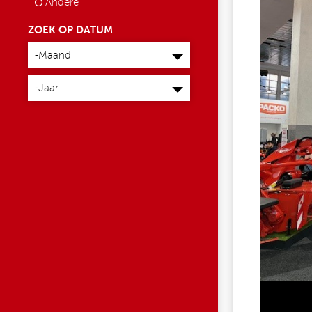
Andere
ZOEK OP DATUM
Maand
-Maand
Jaar
-Jaar