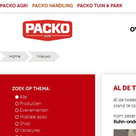
Skip to main content
(LINK IS EXTERNAL)
PACKO AGRI
PACKO HANDLING
PACKO TUIN & PARK
O
Home
Nieuws
YOU ARE HERE
AL DE 
ZOEK OP THEMA:
Alle
Al de twee
Producten
stand te t
Evenementen
Kom zeker
Mobiele apps
Kuhn-onde
Shop
Vacatures
591950270_1436497648476