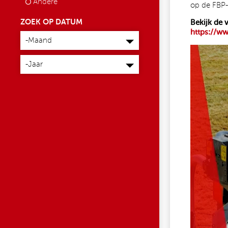
Andere
op de FBP-
ZOEK OP DATUM
Bekijk de 
Maand
https://ww
-Maand
Jaar
-Jaar