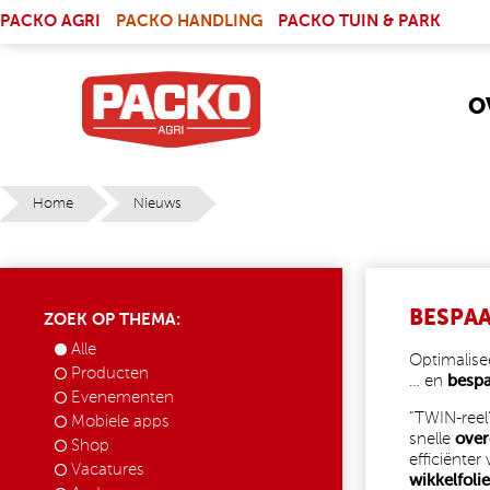
Skip to main content
(LINK IS EXTERNAL)
PACKO AGRI
PACKO HANDLING
PACKO TUIN & PARK
O
Home
Nieuws
YOU ARE HERE
BESPAA
ZOEK OP THEMA:
Alle
Optimalise
Producten
… en
besp
Evenementen
“TWIN-reel
Mobiele apps
snelle
ove
Shop
efficiënter
Vacatures
wikkelfolie