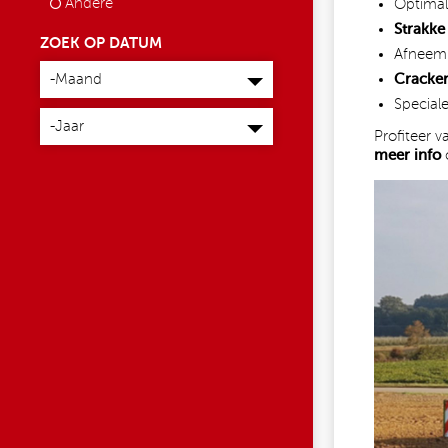
Andere
Optima
Strakke 
ZOEK OP DATUM
Afneemb
Maand
-Maand
Cracker
Special
Jaar
-Jaar
Profiteer 
meer info
1.JPG