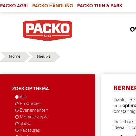
Skip to main content
(LINK IS EXTERNAL)
PACKO AGRI
PACKO HANDLING
PACKO TUIN & PARK
O
Home
Nieuws
YOU ARE HERE
KERNE
ZOEK OP THEMA:
Alle
Dankzij d
Producten
een
optim
Evenementen
omstandig
Mobiele apps
De scharni
Shop
ideaal in 
Vacatures