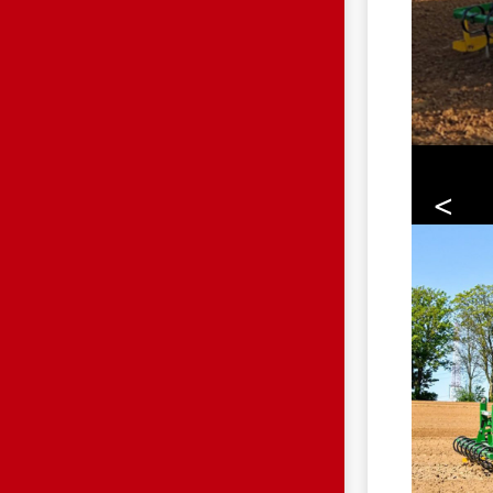
<
HP.JPG