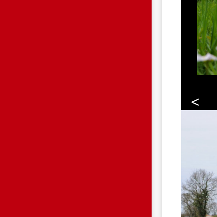
<
HP.JPG