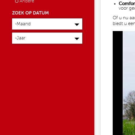
Andere
Comfort
voor gec
ZOEK OP DATUM
Of u nu aa
Maand
biedt u ee
-Maand
Jaar
733831561_1056
-Jaar