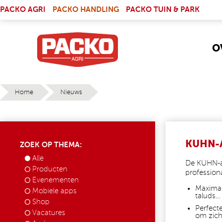
Skip to main content
(LINK IS EXTERNAL)
PACKO AGRI
PACKO HANDLING
PACKO TUIN & PARK
O
Home
Nieuws
YOU ARE HERE
KUHN-
ZOEK OP THEMA:
Alle
De KUHN-ar
Producten
professiona
Evenementen
Maxima
Mobiele apps
taluds…
Shop
Perfect
Vacatures
om zich 