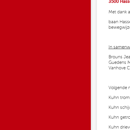
3500 Hasse
Met dank aa
baan Hasse
bewegwijze
In samenwe
Brouns Jea
Guedens M
Vanhove CV
Volgende 
Kuhn trom
Kuhn schi
Kuhn getr
Kuhn driev