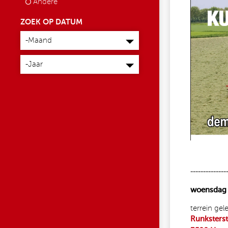
Andere
ZOEK OP DATUM
Maand
-Maand
Jaar
-Jaar
--------------
woensdag 
terrein gel
Runksters