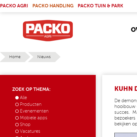
Skip to main content
(LINK IS EXTERNAL)
PACKO AGRI
PACKO HANDLING
PACKO TUIN & PARK
O
Home
Nieuws
YOU ARE HERE
KUHN 
ZOEK OP THEMA:
Alle
De demons
Producten
hooibouw 
Evenementen
succes. Ma
Mobiele apps
bezoekers 
bekijken o
Shop
Vacatures
WEBSIT