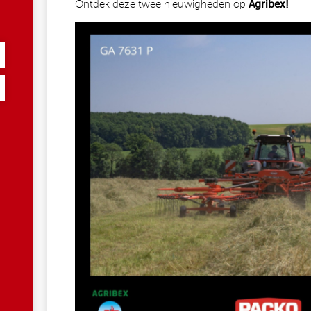
Ontdek deze twee nieuwigheden op
Agribex!
089732551060_4208955327752797536_N.JP
5884