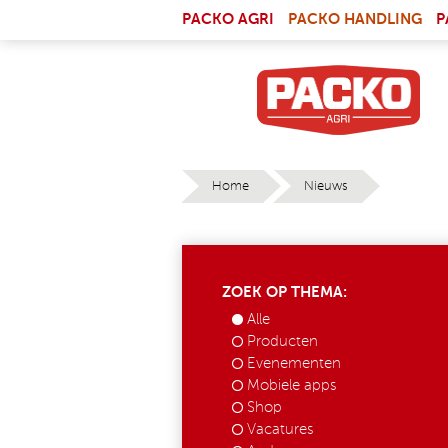
Skip to main content
(LI
PACKO AGRI
PACKO HANDLING
P
Home
Nieuws
YOU ARE HERE
ZOEK OP THEMA:
Alle
Producten
Evenementen
Mobiele apps
Shop
Vacatures