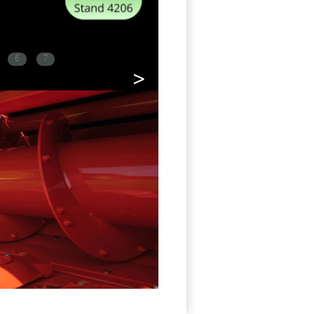
6
7
>