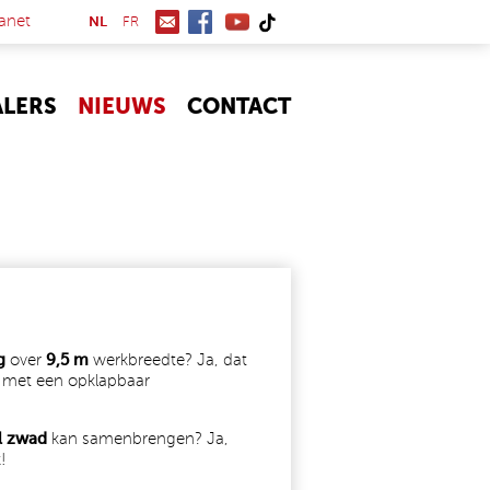
(link is external)
anet
NL
FR
ALERS
NIEUWS
CONTACT
g
over
9,5 m
werkbreedte? Ja, dat
 met een opklapbaar
l zwad
kan samenbrengen? Ja,
!