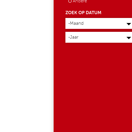
Andere
587609698_1429
ZOEK OP DATUM
Maand
-Maand
Jaar
-Jaar