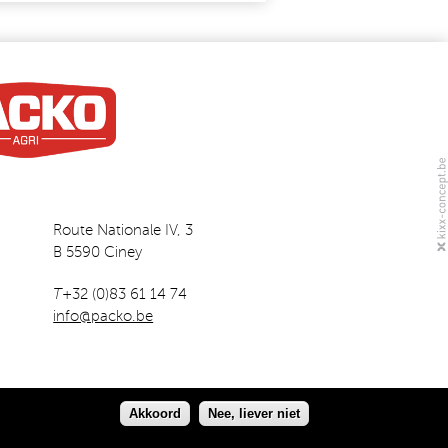
Route Nationale IV, 3
B 5590 Ciney
T
+32 (0)83 61 14 74
info@packo.be
Akkoord
Nee, liever niet
Disclaimer