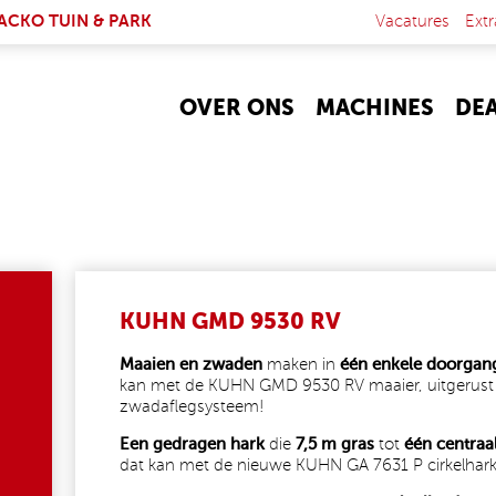
NK IS EXTERNAL)
ACKO TUIN & PARK
Vacatures
Extr
OVER ONS
MACHINES
DE
KUHN GMD 9530 RV
Maaien en zwaden
maken in
één enkele doorgan
kan met de KUHN GMD 9530 RV maaier, uitgerust
zwadaflegsysteem!
Een gedragen hark
die
7,5 m gras
tot
één centraa
dat kan met de nieuwe KUHN GA 7631 P cirkelhark