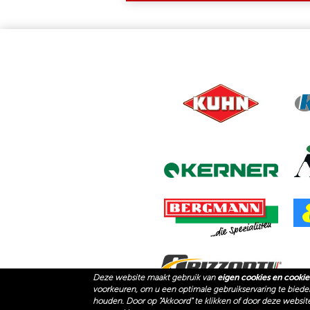
Deze website maakt gebruik van
eigen cookies en cookie
voorkeuren, om u een optimale gebruikservaring te bieden 
(LI
PACKO AGRI
PACKO HANDLING
P
houden. Door op "Akkoord" te klikken of door deze websit