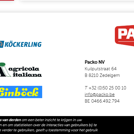
Packo NV
Kuilputstraat 64
B 8210 Zedelgem
T
+32 (0)50 25 00 10
info@packo.be
BE 0466.492.794
s van derden
om een beter inzicht te krijgen in uw
en om statistieken over de interacties van gebruikers bij te
NK IS EXTERNAL)
ACKO TUIN & PARK
e verder te gebruiken, geeft u toestemming voor het gebruik