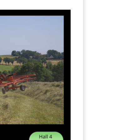
G
27931_1429089625884404_86804979793825