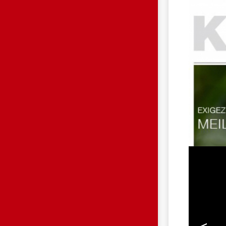
EUWSBERICHT_GRASSMASTER_28_04_15.JP