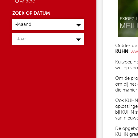
Andere
ZOEK OP DATUM
Maand
-Maand
Jaar
-Jaar
Ontdek de
KUHN
:
ww
Kuilvoer, h
wel op vo
Om de prod
om bij het
die manier
Ook KUHN 
oplossinge
bij KUHN st
van nieuw
De opgebou
KUHN graag