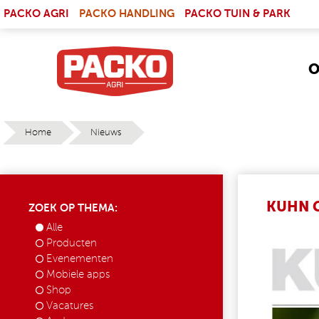
Skip to main content
(LINK IS EXTERNAL)
PACKO AGRI
PACKO HANDLING
PACKO TUIN & PARK
O
Home
Nieuws
YOU ARE HERE
KUHN 
ZOEK OP THEMA:
Alle
NIEUW
Producten
Evenementen
Mobiele apps
Shop
Vacatures