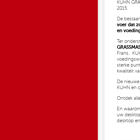
KUHN GRASS
2015.
De bestaa
voer dat z
en voeding
Ter onders
GRASSMA
Frans. KUH
voedingswa
sterke pun
kwaliteit v
De nieuwe 
KUHN en on
Ontdek all
En waarom
uw desktop
desktop en