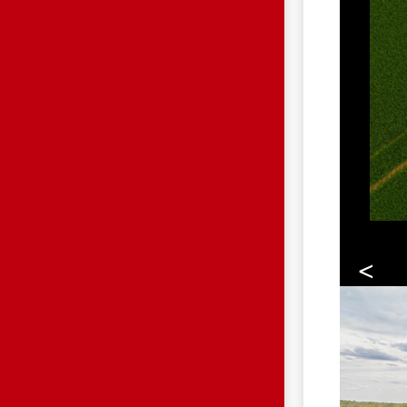
<
HP.JPG