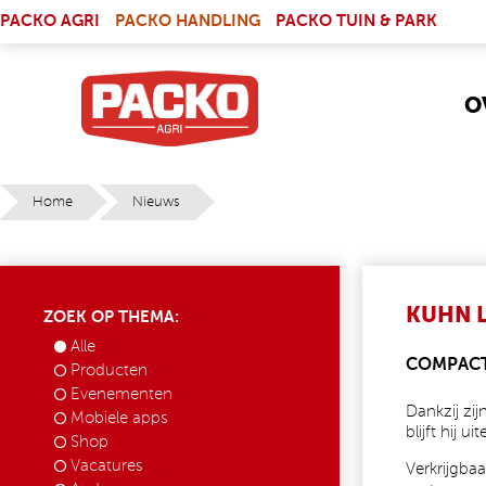
Skip to main content
(LINK IS EXTERNAL)
PACKO AGRI
PACKO HANDLING
PACKO TUIN & PARK
O
Home
Nieuws
YOU ARE HERE
KUHN L
ZOEK OP THEMA:
Alle
COMPACT
Producten
Evenementen
Dankzij zij
Mobiele apps
blijft hij ui
Shop
Vacatures
Verkrijgbaa