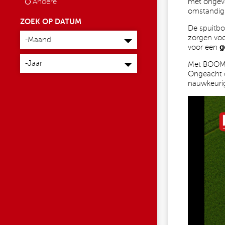
met ongeve
Andere
omstandig
ZOEK OP DATUM
De spuitb
Maand
zorgen vo
-Maand
voor een
g
Jaar
-Jaar
Met BOOM 
Ongeacht d
nauwkeurig
651744448_1521472346646131_677172