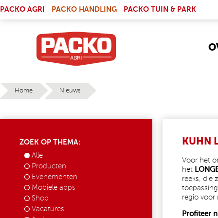
Skip to main content
(LINK IS EXTERNAL)
PACKO AGRI
PACKO HANDLING
PACKO TUIN & PARK
O
Home
Nieuws
YOU ARE HERE
KUHN 
ZOEK OP THEMA:
Alle
Voor het 
Producten
het
LONG
Evenementen
reeks, die
Mobiele apps
toepassing
regio voor
Shop
Vacatures
Profiteer 