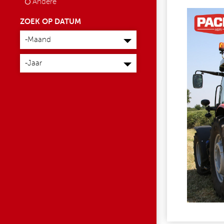
Andere
LONGE
ZOEK OP DATUM
Maand
-Maand
Jaar
-Jaar