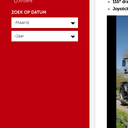
Andere
116° dr
Joystick
ZOEK OP DATUM
Maand
653767328_15257371
-Maand
Jaar
-Jaar