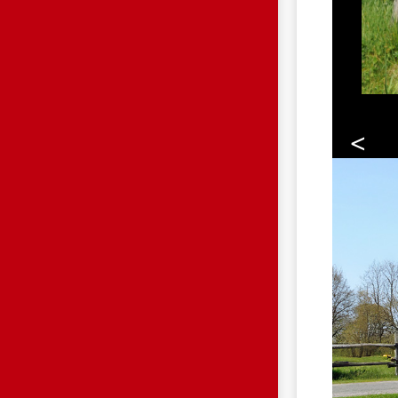
<
HP.JPG