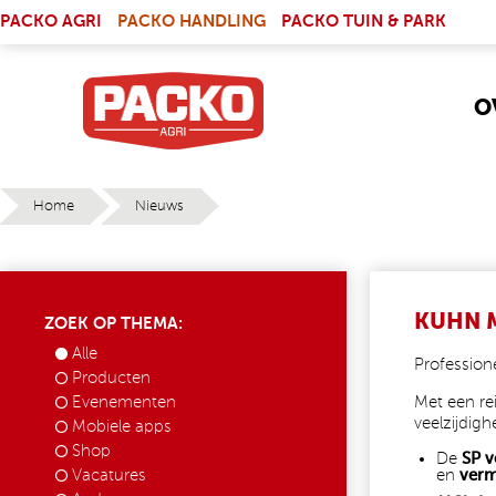
Skip to main content
(LINK IS EXTERNAL)
PACKO AGRI
PACKO HANDLING
PACKO TUIN & PARK
O
Home
Nieuws
YOU ARE HERE
KUHN M
ZOEK OP THEMA:
Alle
Profession
Producten
Evenementen
Met een re
veelzijdigh
Mobiele apps
Shop
De
SP v
Vacatures
en
verm