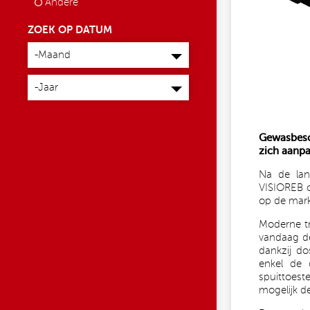
Andere
ZOEK OP DATUM
Maand
-Maand
Jaar
-Jaar
Gewasbes
zich aanp
Na de lan
VISIOREB 
op de mar
Moderne tr
vandaag de
dankzij d
enkel de 
spuittoes
mogelijk de