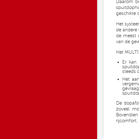
Daarom br
spuitdoph
geschikte 
Het systee
de andere 
de meest g
van de gew
Het MULTIS
Er kan 
spuitdo
steeds o
Het aan
vergema
gevraag
spuitdo
De dopafsl
zoveel mo
Bovendien
rijcomfort.