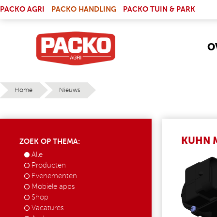
Skip to main content
(LINK IS EXTERNAL)
PACKO AGRI
PACKO HANDLING
PACKO TUIN & PARK
O
Home
Nieuws
YOU ARE HERE
KUHN 
ZOEK OP THEMA:
Alle
MULTIS
Producten
Evenementen
Mobiele apps
Shop
Vacatures