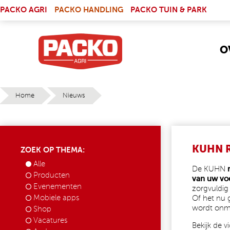
Skip to main content
(LINK IS EXTERNAL)
PACKO AGRI
PACKO HANDLING
PACKO TUIN & PARK
O
Home
Nieuws
YOU ARE HERE
KUHN 
ZOEK OP THEMA:
Alle
De KUHN
Producten
van uw vo
Evenementen
zorgvuldi
Mobiele apps
Of het nu
wordt onmi
Shop
Vacatures
Bekijk de v