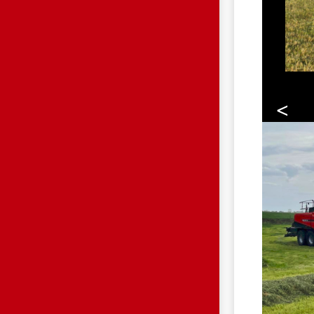
<
HP.JPG