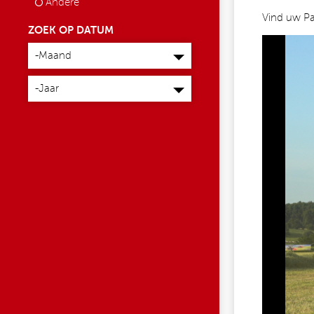
Andere
Vind uw Pa
ZOEK OP DATUM
712744610_15965922524
Maand
-Maand
Jaar
-Jaar