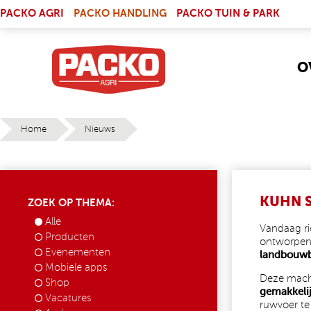
Skip to main content
(LINK IS EXTERNAL)
PACKO AGRI
PACKO HANDLING
PACKO TUIN & PARK
O
Home
Nieuws
YOU ARE HERE
KUHN S
ZOEK OP THEMA:
Alle
Vandaag ri
Producten
ontworpen 
Evenementen
landbouwb
Mobiele apps
Deze mach
Shop
gemakkelij
Vacatures
ruwvoer te