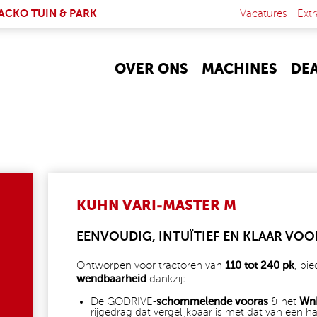
NK IS EXTERNAL)
ACKO TUIN & PARK
Vacatures
Extr
OVER ONS
MACHINES
DE
KUHN VARI-MASTER M
EENVOUDIG, INTUÏTIEF EN KLAAR VOOR
Ontworpen voor tractoren van
110 tot 240 pk
, bie
wendbaarheid
dankzij:
De GODRIVE-
schommelende vooras
& het
WnR
rijgedrag dat vergelijkbaar is met dat van een h