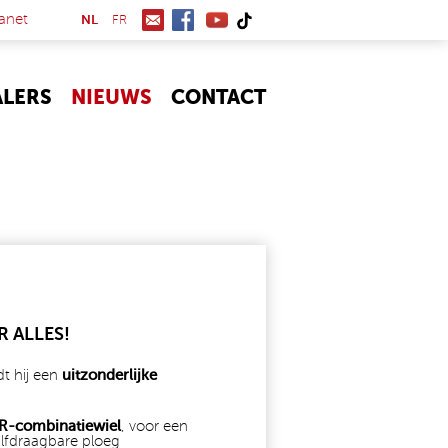
(link is external)
anet
NL
FR
ALERS
NIEUWS
CONTACT
 ALLES!
dt hij een
uitzonderlijke
-combinatiewiel
, voor een
alfdraagbare ploeg