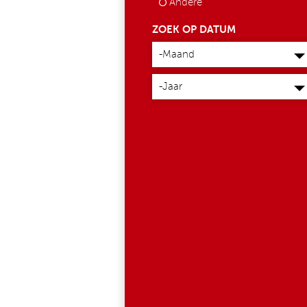
Andere
ZOEK OP DATUM
Maand
-Maand
Jaar
-Jaar
657486781_