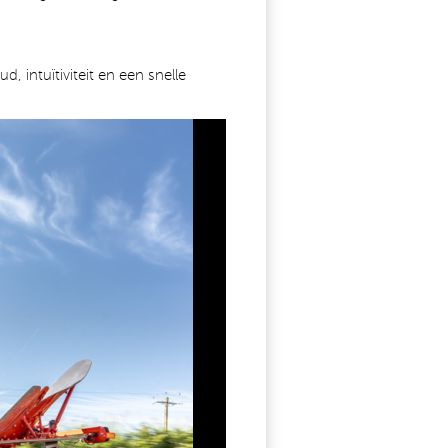
 intuïtiviteit en een snelle
.JPG
658121779_1533220302138002_1684401459