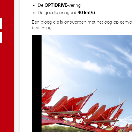
De
OPTIDRIVE
-vering
De goedkeuring tot
40 km/u
Een ploeg die is ontworpen met het oog op eenvoud,
bediening.
1533220225471343_995785904838509020_N