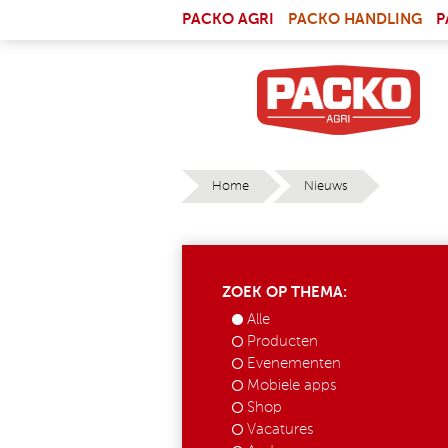
Skip to main content
(LI
PACKO AGRI
PACKO HANDLING
P
Home
Nieuws
YOU ARE HERE
ZOEK OP THEMA:
Alle
Producten
Evenementen
Mobiele apps
Shop
Vacatures