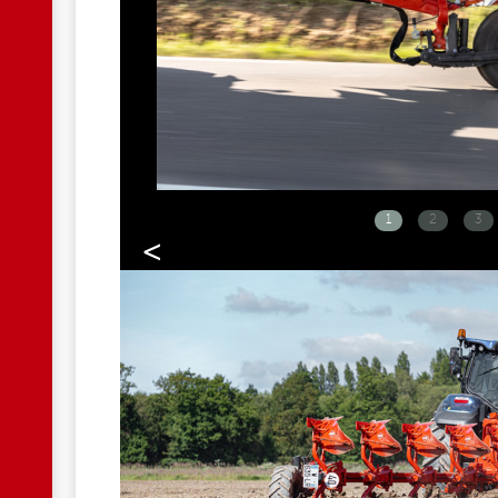
1
2
3
<
HP.JPG