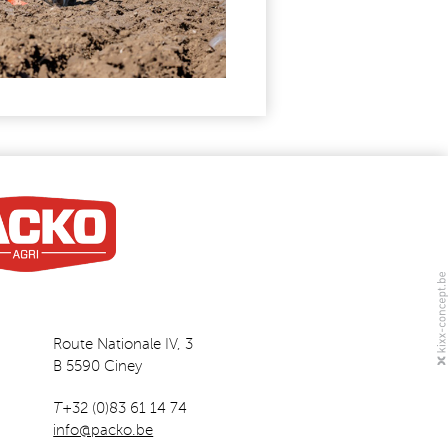
Route Nationale IV, 3
B 5590 Ciney
T
+32 (0)83 61 14 74
info@packo.be