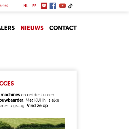
(link is external)
anet
NL
FR
ALERS
NIEUWS
CONTACT
UCCES
e machines
en ontdekt u een
rouwbaarder
. Met KUHN is elke
seren u graag.
Vind ze op