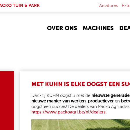
NK IS EXTERNAL)
ACKO TUIN & PARK
Vacatures
Extr
OVER ONS
MACHINES
DE
MET KUHN IS ELKE OOGST EEN S
Dankzij KUHN oogst u met de
nieuwste generati
nieuwe manier van werken
,
productiever
en
bet
oogst een succes! De dealers van Packo Agri advi
https://www.packoagri.be/nl
/dealers
.
HP.JPG