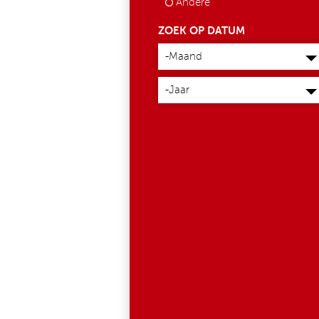
Andere
ZOEK OP DATUM
Maand
-Maand
Jaar
-Jaar