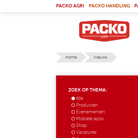
Skip to main content
(LI
PACKO AGRI
PACKO HANDLING
P
Home
Nieuws
YOU ARE HERE
ZOEK OP THEMA:
Alle
Producten
Evenementen
Mobiele apps
Shop
Vacatures