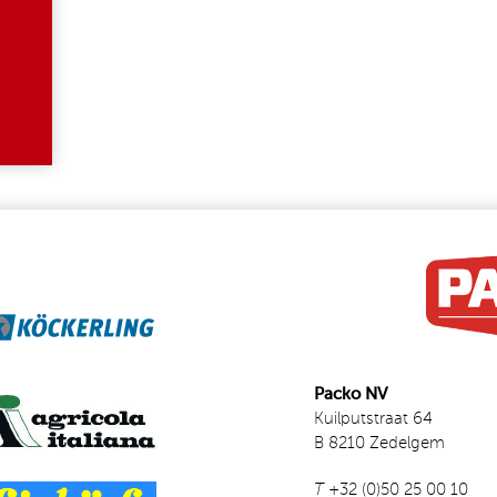
Packo NV
Kuilputstraat 64
B 8210 Zedelgem
T
+32 (0)50 25 00 10