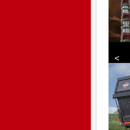
<
HP.JPG