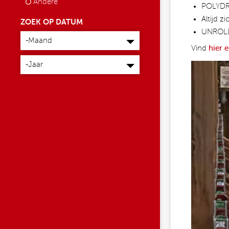
Andere
POLYDRI
Altijd z
ZOEK OP DATUM
UNROLL
Maand
-Maand
Vind
hier 
Jaar
-Jaar
5567174