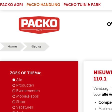
Skip to main content
(LINK IS EXTERNAL)
PACKO AGRI
PACKO HANDLING
PACKO TUIN & PARK
O
Home
Nieuws
YOU ARE HERE
NIEUW
ZOEK OP THEMA:
110.1
Alle
Producten
Vandaag, 
Evenementen
voor
alle 
Mobiele apps
Shop
Compac
Vacatures
Maximal