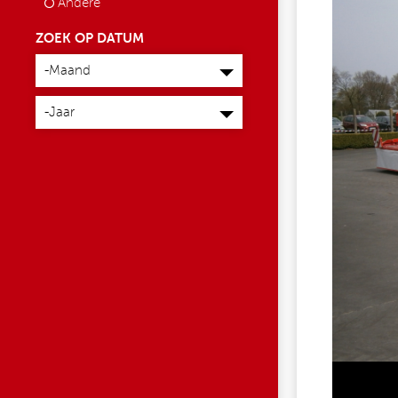
Andere
ZOEK OP DATUM
Maand
-Maand
Jaar
-Jaar