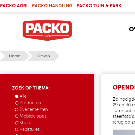
Skip to main content
(LINK IS EXTERNAL)
PACKO AGRI
PACKO HANDLING
PACKO TUIN & PARK
O
Home
Nieuws
YOU ARE HERE
OPEND
ZOEK OP THEMA:
Alle
Zo nodigde
Producten
29 en 30 m
Evenementen
Turnhoutse
Mobiele apps
sfeerfoto'
terug op z
Shop
Vacatures
P3301679.JPG