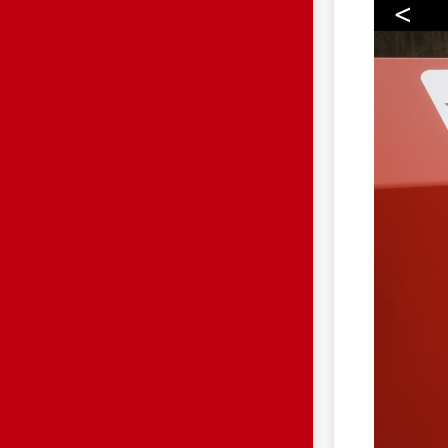
<
P33016