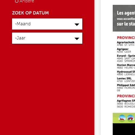
Andere
DEALERS_FR.JPG
ZOEK OP DATUM
Maand
-Maand
Jaar
-Jaar