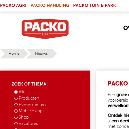
Skip to main content
(LINK IS EXTERNAL)
PACKO AGRI
PACKO HANDLING
PACKO TUIN & PARK
O
Home
Nieuws
YOU ARE HERE
PACKO 
ZOEK OP THEMA:
Alle
Een
grote
Producten
voorbereid
Evenementen
verwelko
Mobiele apps
Ontdek hi
Shop
u
een dert
Vacatures
met zondag