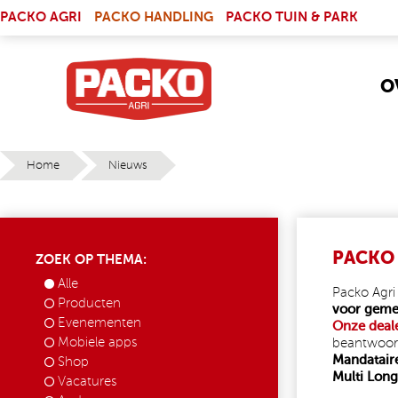
Skip to main content
(LINK IS EXTERNAL)
PACKO AGRI
PACKO HANDLING
PACKO TUIN & PARK
O
Home
Nieuws
YOU ARE HERE
PACKO 
ZOEK OP THEMA:
Alle
Packo Agri
Producten
voor gemee
Evenementen
Onze deal
Mobiele apps
beantwoo
Mandatair
Shop
Multi Long
Vacatures