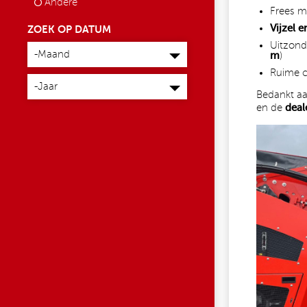
Andere
Frees m
Vijzel 
ZOEK OP DATUM
Maand
Uitzonde
-Maand
m
)
Ruime 
Jaar
-Jaar
Bedankt a
en de
deal
1.JPG