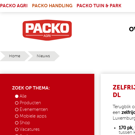
Skip to main content
(LINK IS EXTERNAL)
PACKO AGRI
PACKO HANDLING
PACKO TUIN & PARK
O
Home
Nieuws
YOU ARE HERE
ZELFR
ZOEK OP THEMA:
DL
Alle
Producten
Terugblik 
Evenementen
een
zelfr
Mobiele apps
Luxemburg
Shop
170 pk,
Vacatures
tussen 