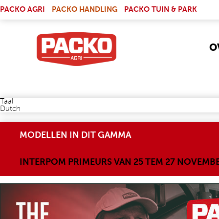
Skip to main content
(LINK IS EXTERNAL)
PACKO AGRI
PACKO HANDLING
PACKO TUIN & PARK
O
Taal
Dutch
MODELLEN IN DIT GAMMA
INTERPOM PRIMEURS VAN 25 TEM 27 NOVEMB
INTERPOM_HOMEPAGE.J