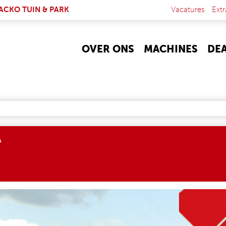
NK IS EXTERNAL)
ACKO TUIN & PARK
Vacatures
Extr
OVER ONS
MACHINES
DE
A
EPAGE_NIEUW_GEBOUW.