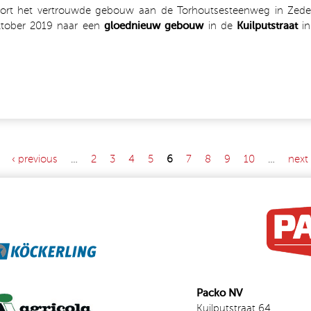
kort het vertrouwde gebouw aan de Torhoutsesteenweg in Zedel
ktober 2019 naar een
gloednieuw gebouw
in de
Kuilputstraat
i
‹ previous
…
2
3
4
5
6
7
8
9
10
…
next 
Packo NV
Kuilputstraat 64