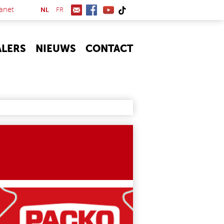
(link is external)
anet
NL
FR
ALERS
NIEUWS
CONTACT
JPG