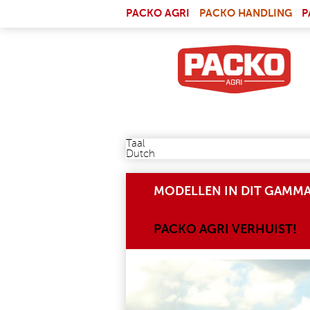
Skip to main content
(LI
PACKO AGRI
PACKO HANDLING
P
Taal
Dutch
MODELLEN IN DIT GAMM
PACKO AGRI VERHUIST!
WEBSITE_HOM