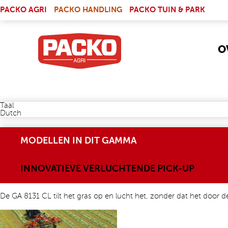
Skip to main content
(LINK IS EXTERNAL)
PACKO AGRI
PACKO HANDLING
PACKO TUIN & PARK
O
Taal
Dutch
MODELLEN IN DIT GAMMA
INNOVATIEVE VERLUCHTENDE PICK-UP
De GA 8131 CL tilt het gras op en lucht het, zonder dat het door d